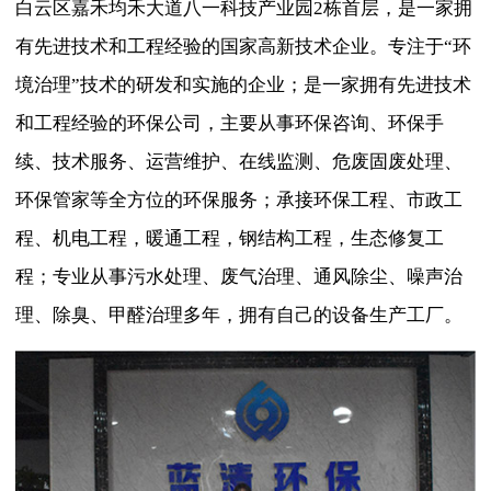
白云区嘉禾均禾大道八一科技产业园2栋首层，是一家拥
有先进技术和工程经验的国家高新技术企业。专注于“环
境治理”技术的研发和实施的企业；是一家拥有先进技术
和工程经验的环保公司，主要从事环保咨询、环保手
续、技术服务、运营维护、在线监测、危废固废处理、
环保管家等全方位的环保服务；承接环保工程、市政工
程、机电工程，暖通工程，钢结构工程，生态修复工
程；专业从事污水处理、废气治理、通风除尘、噪声治
理、除臭、甲醛治理多年，拥有自己的设备生产工厂。