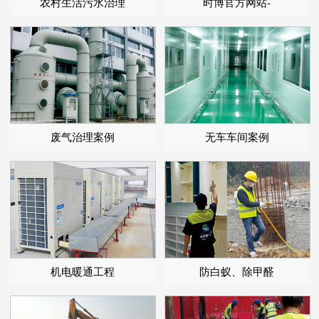
农村生活污水治理
时博官方网站-
废气治理案例
无车车间案例
机电暖通工程
防白蚁、除甲醛