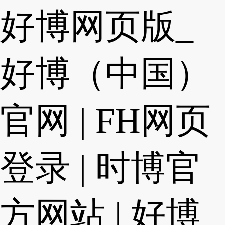
好博网页版_
好博（中国）
官网
|
FH网页
登录
|
时博官
方网站
|
好博