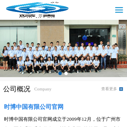
公司概况
Company
查看更多
时博中国有限公司官网
时博中国有限公司官网成立于2009年12月，位于广州市