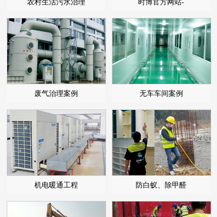
农村生活污水治理
时博官方网站-
废气治理案例
无车车间案例
机电暖通工程
防白蚁、除甲醛