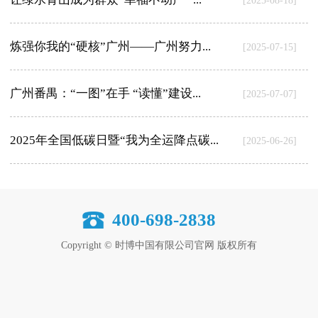
[2025-08-18]
炼强你我的“硬核”广州——广州努力...
[2025-07-15]
广州番禺：“一图”在手 “读懂”建设...
[2025-07-07]
2025年全国低碳日暨“我为全运降点碳...
[2025-06-26]
400-698-2838
Copyright © 时博中国有限公司官网 版权所有