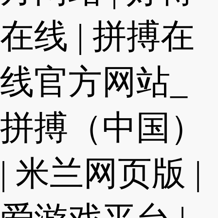
在线
|
拼搏在
线官方网站_
拼搏（中国）
|
米兰网页版
|