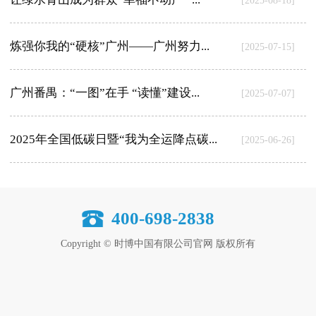
[2025-08-18]
炼强你我的“硬核”广州——广州努力...
[2025-07-15]
广州番禺：“一图”在手 “读懂”建设...
[2025-07-07]
2025年全国低碳日暨“我为全运降点碳...
[2025-06-26]
400-698-2838
Copyright © 时博中国有限公司官网 版权所有