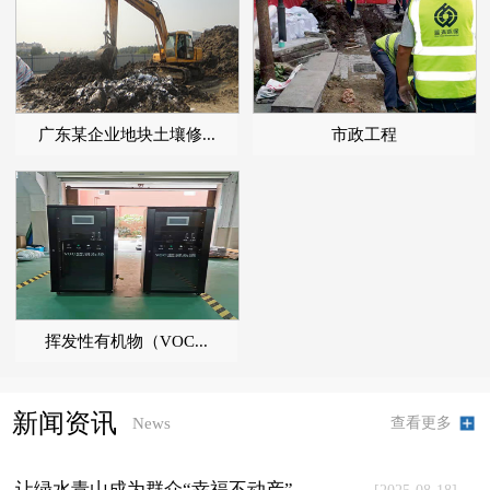
广东某企业地块土壤修...
市政工程
挥发性有机物（VOC...
新闻资讯
News
查看更多
让绿水青山成为群众“幸福不动产” ...