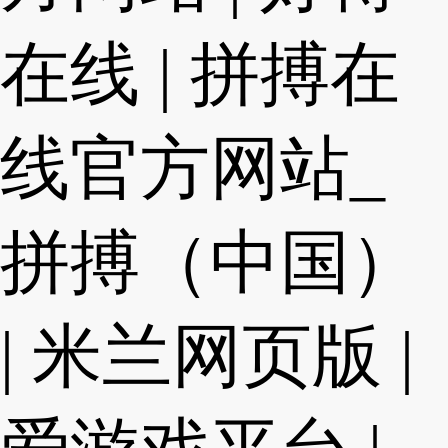
在线
|
拼搏在
线官方网站_
拼搏（中国）
|
米兰网页版
|