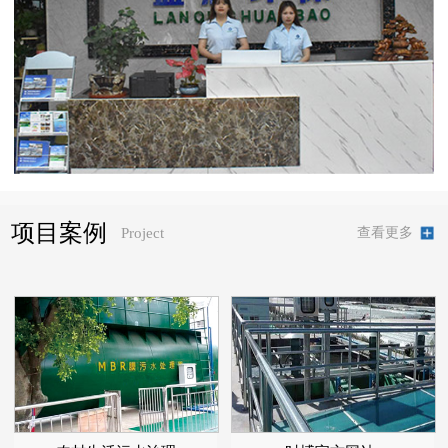
项目案例
Project
查看更多